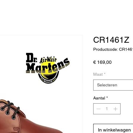
CR1461Z
Productcode: CR146
Prijs
€ 169,00
Maat
*
Selecteren
Aantal
*
In winkelwagen