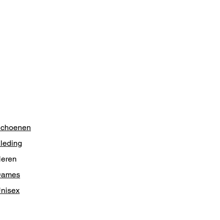
choenen
leding
eren
Dames
nisex