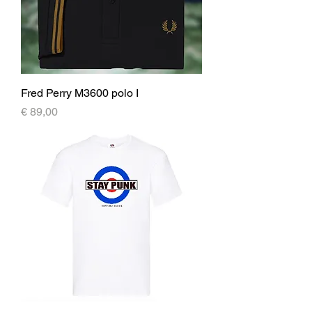
Fred Perry M3600 polo I
Prijs
€ 89,00