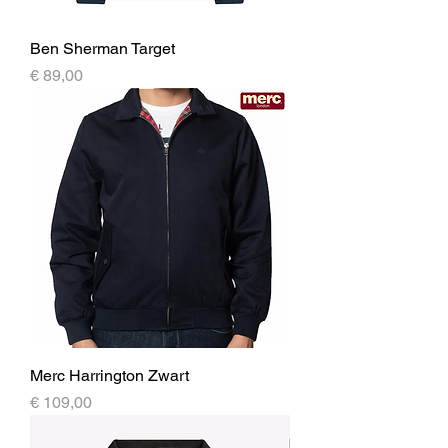
Ben Sherman Target
Prijs
€ 89,00
Merc Harrington Zwart
Prijs
€ 109,00