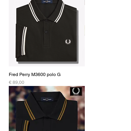
Fred Perry M3600 polo G
Prijs
€ 89,00