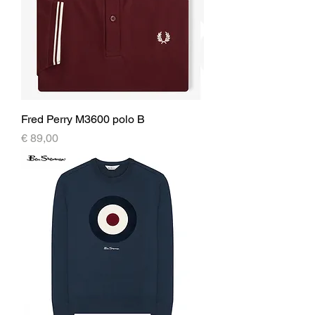
Fred Perry M3600 polo B
Prijs
€ 89,00