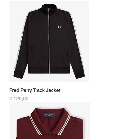
Fred Perry Track Jacket
Prijs
€ 129,00