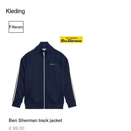
Kleding
Filteren
Ben Sherman track jacket
Prijs
€ 99,00