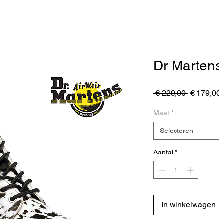
Dr Marten
Normale
 € 229,00 
€ 179,0
prijs
Maat
*
Selecteren
Aantal
*
In winkelwagen