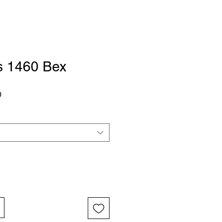
s 1460 Bex
Verkoopprijs
0