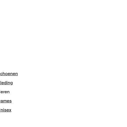
choenen
leding
eren
Dames
nisex